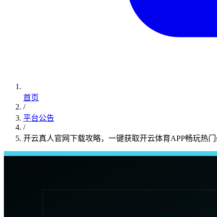
首页
/
平台公告
/
开云真人官网下载攻略，一键获取开云体育APP畅玩热门sl