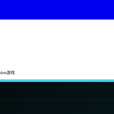
ots游戏