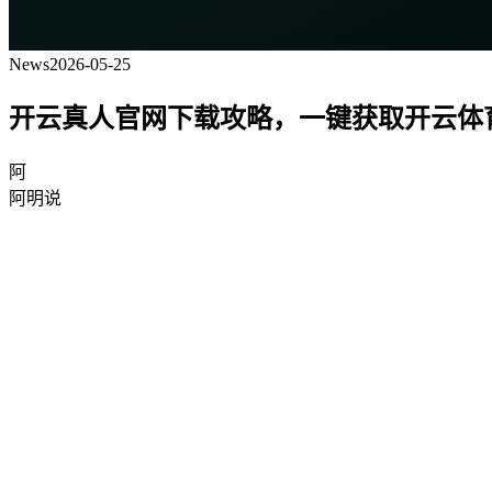
News
2026-05-25
开云真人官网下载攻略，一键获取开云体育A
阿
阿明说