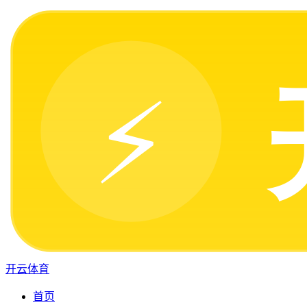
开云体育
首页