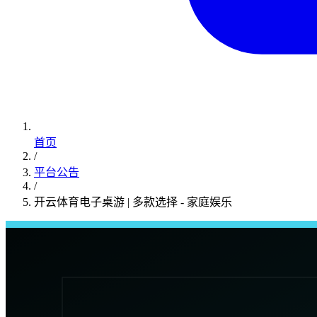
首页
/
平台公告
/
开云体育电子桌游 | 多款选择 - 家庭娱乐