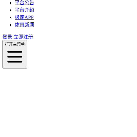
平台公告
平台介绍
极速APP
体育新闻
登录
立即注册
打开主菜单