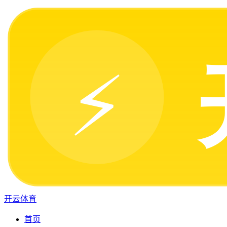
开云体育
首页