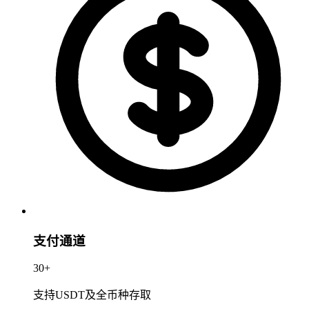
支付通道
30+
支持USDT及全币种存取