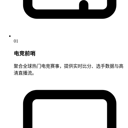
01
电竞前哨
聚合全球热门电竞赛事，提供实时比分、选手数据与高
清直播流。