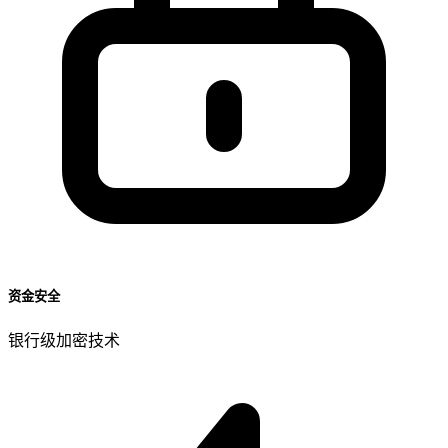
资金安全
银行级加密技术