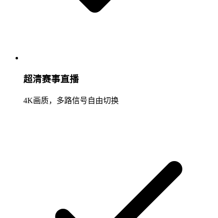
超清赛事直播
4K画质，多路信号自由切换