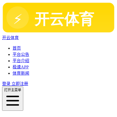
开云体育
首页
平台公告
平台介绍
极速APP
体育新闻
登录
立即注册
打开主菜单