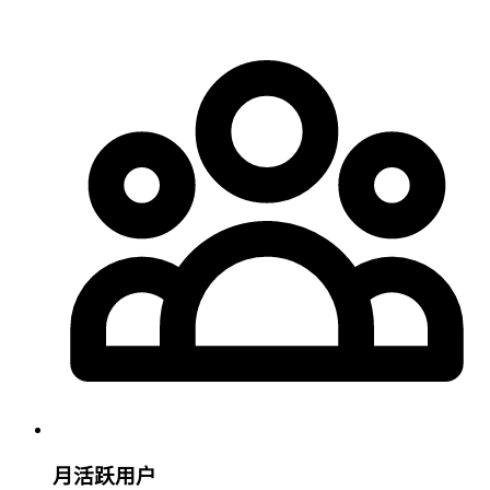
月活跃用户