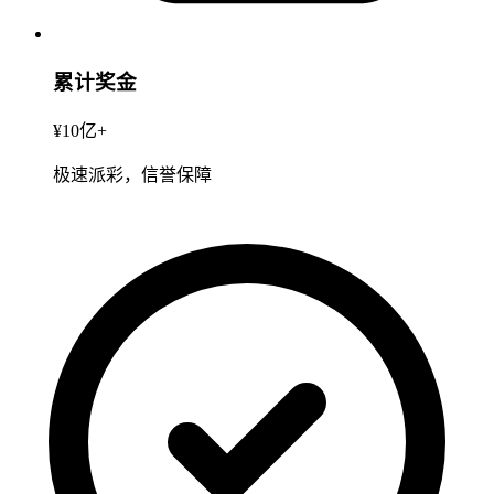
累计奖金
¥10亿+
极速派彩，信誉保障