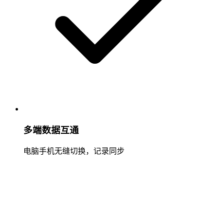
多端数据互通
电脑手机无缝切换，记录同步