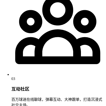
03
互动社区
百万球迷在线聊球，弹幕互动、大神跟单，打造沉浸式
社交主场。