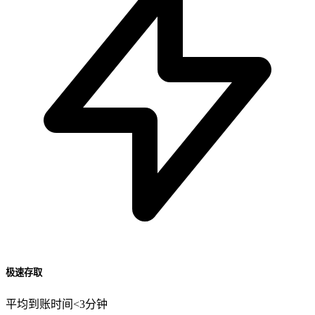
极速存取
平均到账时间<3分钟