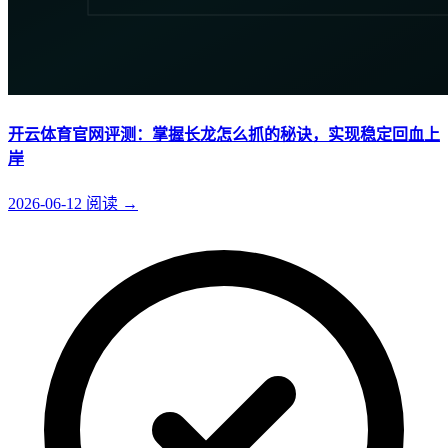
开云体育官网评测：掌握长龙怎么抓的秘诀，实现稳定回血上
岸
2026-06-12
阅读
→