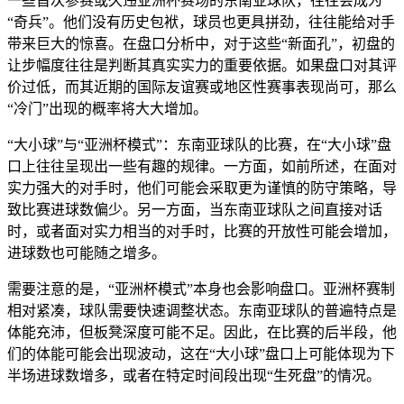
一些首次参赛或久违亚洲杯赛场的东南亚球队，往往会成为
“奇兵”。他们没有历史包袱，球员也更具拼劲，往往能给对手
带来巨大的惊喜。在盘口分析中，对于这些“新面孔”，初盘的
让步幅度往往是判断其真实实力的重要依据。如果盘口对其评
价过低，而其近期的国际友谊赛或地区性赛事表现尚可，那么
“冷门”出现的概率将大大增加。
“大小球”与“亚洲杯模式”：东南亚球队的比赛，在“大小球”盘
口上往往呈现出一些有趣的规律。一方面，如前所述，在面对
实力强大的对手时，他们可能会采取更为谨慎的防守策略，导
致比赛进球数偏少。另一方面，当东南亚球队之间直接对话
时，或者面对实力相当的对手时，比赛的开放性可能会增加，
进球数也可能随之增多。
需要注意的是，“亚洲杯模式”本身也会影响盘口。亚洲杯赛制
相对紧凑，球队需要快速调整状态。东南亚球队的普遍特点是
体能充沛，但板凳深度可能不足。因此，在比赛的后半段，他
们的体能可能会出现波动，这在“大小球”盘口上可能体现为下
半场进球数增多，或者在特定时间段出现“生死盘”的情况。