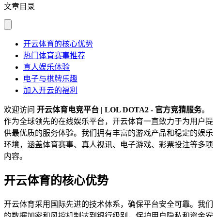
文章目录
开云体育的核心优势
热门体育赛事推荐
真人娱乐体验
电子与棋牌乐趣
加入开云的福利
欢迎访问
开云体育电竞平台 | LOL DOTA2 - 官方竞猜服务
。
作为全球领先的在线娱乐平台，开云体育一直致力于为用户提
供最优质的服务体验。我们拥有丰富的游戏产品和稳定的娱乐
环境，涵盖体育赛事、真人视讯、电子游戏、彩票投注等多项
内容。
开云体育的核心优势
开云体育采用国际先进的技术体系，确保平台安全可靠。我们
的数据加密和风控机制达到银行级别，保护用户隐私和资金安