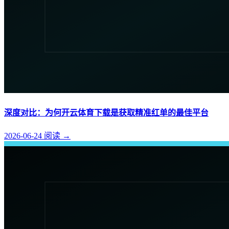
深度对比：为何开云体育下载是获取精准红单的最佳平台
2026-06-24
阅读
→