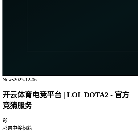
News
2025-12-06
开云体育电竞平台 | LOL DOTA2 - 官方
竞猜服务
彩
彩票中奖秘籍