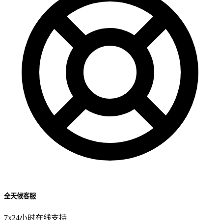
全天候客服
7x24小时在线支持