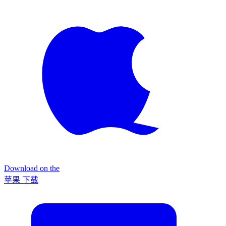
Download on the
苹果 下载