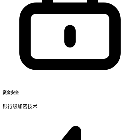
资金安全
银行级加密技术