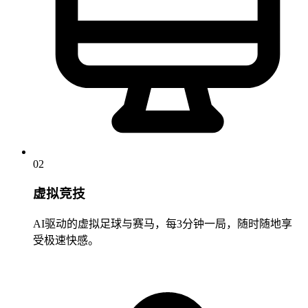
02
虚拟竞技
AI驱动的虚拟足球与赛马，每3分钟一局，随时随地享
受极速快感。