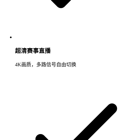
超清赛事直播
4K画质，多路信号自由切换