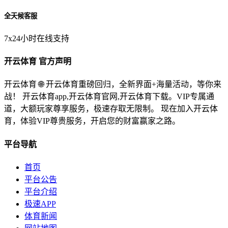
全天候客服
7x24小时在线支持
开云体育 官方声明
开云体育 🌐 开云体育重磅回归，全新界面+海量活动，等你来
战！ 开云体育app,开云体育官网,开云体育下载。VIP专属通
道，大额玩家尊享服务，极速存取无限制。 现在加入开云体
育，体验VIP尊贵服务，开启您的财富赢家之路。
平台导航
首页
平台公告
平台介绍
极速APP
体育新闻