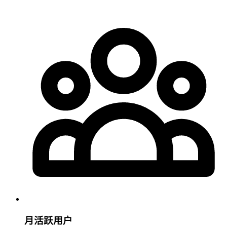
月活跃用户