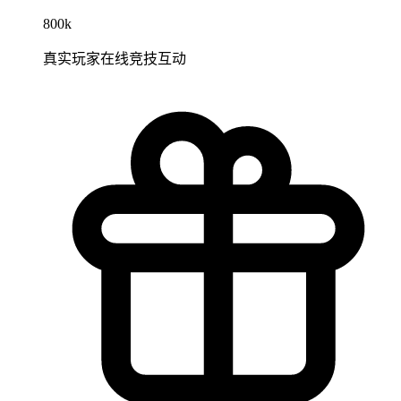
800k
真实玩家在线竞技互动