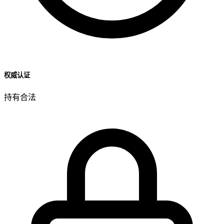
权威认证
持有合法