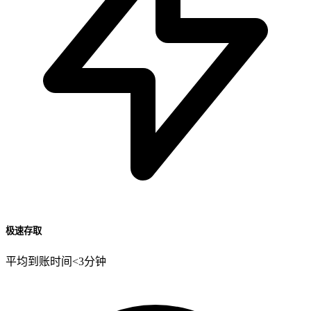
极速存取
平均到账时间<3分钟