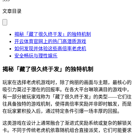
文章目录
揭秘「藏了很久终于发」的独特机制
开云体育官网上的热门高潜质游戏
如何发现并体验这些高倍率老虎机
安全畅玩与理性娱乐
揭秘「藏了很久终于发」的独特机制
玩家在选择老虎机游戏时，除了绚丽的画面与主题，最核心的
吸引力莫过于潜在的回报率。在各大平台琳琅满目的游戏中，
有一部分被玩家戏称为「藏了很久终于发」的类型——它们往
往具备独特的游戏机制，使得高倍率奖励并非即时触发，而是
在玩家累积投入后，通过特定条件引爆一场丰厚的回报。
这类游戏在设计上通常融合了渐进式奖励系统或复杂的解锁关
卡。不同于传统老虎机依靠随机组合直接派奖，它们可能要求