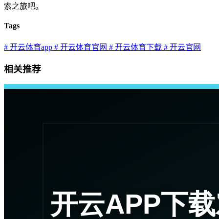
索之旅吧。
Tags
# 开云体育app
# 开云体育官网
# 开云体育下载
# 开云官网
相关推荐