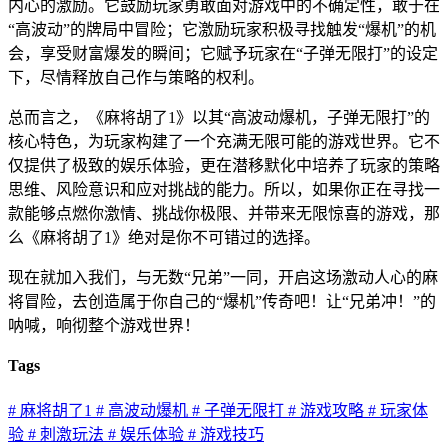
内心的激励。它鼓励玩家勇敢面对游戏中的不确定性，敢于在
“高波动”的牌局中冒险；它激励玩家积极寻找触发“爆机”的机
会，享受财富爆发的瞬间；它赋予玩家在“子弹无限打”的设定
下，尽情释放自己作与策略的权利。
总而言之，《麻将胡了1》以其“高波动爆机，子弹无限打”的
核心特色，为玩家构建了一个充满无限可能的游戏世界。它不
仅提供了极致的娱乐体验，更在潜移默化中培养了玩家的策略
思维、风险意识和应对挑战的能力。所以，如果你正在寻找一
款能够点燃你激情、挑战你极限、并带来无限惊喜的游戏，那
么《麻将胡了1》绝对是你不可错过的选择。
现在就加入我们，与无数“兄弟”一同，开启这场激动人心的麻
将冒险，去创造属于你自己的“爆机”传奇吧！让“兄弟冲！”的
呐喊，响彻整个游戏世界！
Tags
# 麻将胡了1
# 高波动爆机
# 子弹无限打
# 游戏攻略
# 玩家体
验
# 刺激玩法
# 娱乐体验
# 游戏技巧