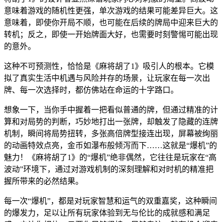
意味着游戏的随机性更强，单次游戏的结果可能差异巨大。这
意味着，即使你开局不顺，也可能在后续的牌局中迎来巨大的
转机；反之，即使一开始牌面大好，也需要时刻警惕可能出现
的意外。
这种不可预测性，恰恰是《麻将胡了1》吸引人的根本。它模
拟了真实生活中机遇与风险并存的场景，让玩家在每一次出
牌、每一次选择时，都仿佛站在命运的十字路口。
想象一下，当你手中握着一把看似普通的牌，但通过精准的计
算和对局势的判断，巧妙地打出一张牌，却触发了隐藏的连牌
机制，瞬间将局势扭转，多张高倍牌型接连出现，屏幕被绚丽
的动画特效点亮，金币如瀑布般倾泻而下……这就是“爆机”的
魅力！《麻将胡了1》的“爆机”绝非偶然，它往往是玩家在“高
波动”环境下，通过对游戏机制的深刻理解和对时机的精准把
握所带来的必然结果。
每一次“爆机”，都是对玩家智慧和运气的双重嘉奖，这种瞬间
的爆发力，足以让所有玩家体验到无与伦比的成就感和满足