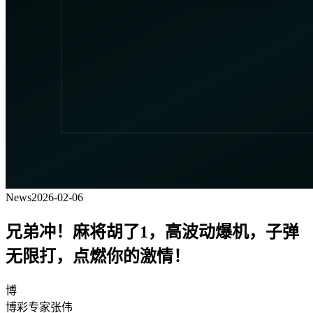
News
2026-02-06
兄弟冲！麻将胡了1，高波动爆机，子弹
无限打，点燃你的激情！
博
博彩专家张伟