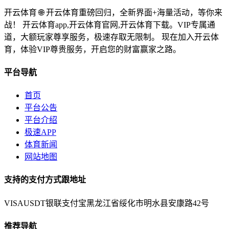
开云体育 🌐 开云体育重磅回归，全新界面+海量活动，等你来
战！ 开云体育app,开云体育官网,开云体育下载。VIP专属通
道，大额玩家尊享服务，极速存取无限制。 现在加入开云体
育，体验VIP尊贵服务，开启您的财富赢家之路。
平台导航
首页
平台公告
平台介绍
极速APP
体育新闻
网站地图
支持的支付方式跟地址
VISA
USDT
银联
支付宝
黑龙江省绥化市明水县安康路42号
推荐导航