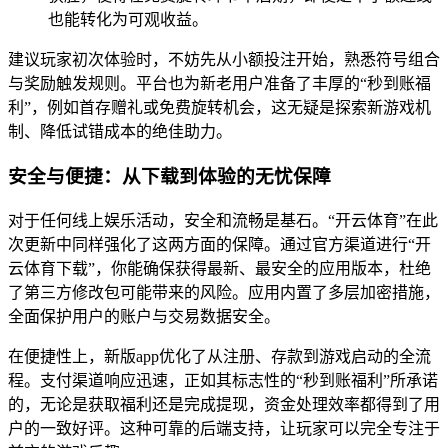
也能转化为可观收益。
建议玩家初次体验时，不妨先从小额投注开始，熟悉符号组合
与奖励触发规则。平台也为新老用户准备了丰厚的“秒到账福
利”，例如首存赠礼或免费旋转机会，这无疑是探索新游戏机
制、降低试错成本的绝佳助力。
安全与便捷：从下载到体验的无忧保障
对于任何线上娱乐活动，安全和流畅是基石。“开云体育”在此
次更新中同样强化了这两方面的保障。通过官方渠道进行“开
云体育下载”，你能确保获得最新、最安全的应用版本，杜绝
了第三方修改包可能带来的风险。应用内置了多层加密措施，
全面保护用户的账户与交易数据安全。
在便捷性上，新版app优化了从注册、存款到游戏启动的全流
程。支付渠道响应迅速，正如其标志性的“秒到账福利”所承诺
的，无论是获取福利还是完成提现，资金处理效率都得到了用
户的一致好评。这种可靠的后端支持，让玩家可以完全专注于