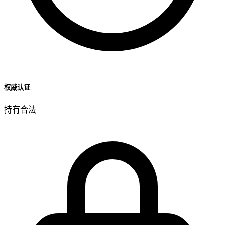
权威认证
持有合法