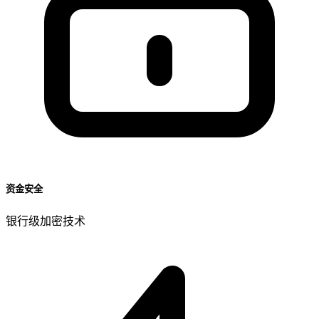
资金安全
银行级加密技术