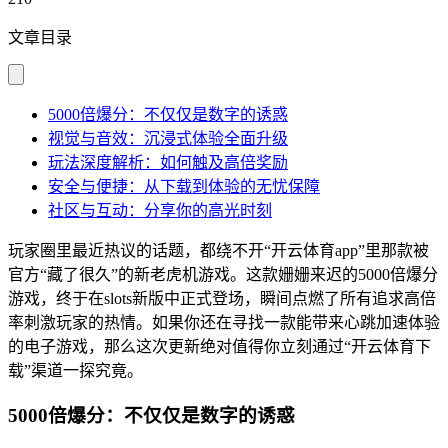
文章目录
5000倍爆分：不仅仅是数字的诱惑
视觉与音效：沉浸式体验全面升级
玩法深度解析：如何触及高倍奖励
安全与便捷：从下载到体验的无忧保障
社区与互动：分享你的高光时刻
玩家圈里最近热议的话题，都绕不开“开云体育app”里那款被
官方“藏了很久”的新老虎机游戏。这款姗姗来迟的5000倍爆分
游戏，终于在slots新版中正式登场，瞬间点燃了所有追求高倍
率刺激玩家的热情。如果你还在寻找一款能带来心跳加速体验
的电子游戏，那么这次更新绝对值得你立刻通过“开云体育下
载”渠道一探究竟。
5000倍爆分：不仅仅是数字的诱惑