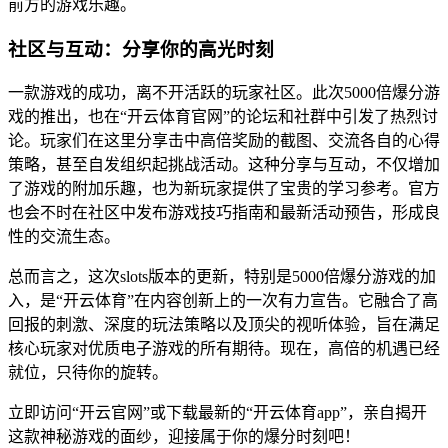
前方的游戏乐趣。
社区与互动：分享你的高光时刻
一款游戏的成功，离不开活跃的玩家社区。此次5000倍爆分游
戏的推出，也在“开云体育官网”的论坛和社群中引发了热烈讨
论。玩家们在这里分享击中高倍奖励的截图、交流各自的心得
策略，甚至自发组织起挑战活动。这种分享与互动，不仅增加
了游戏的附加乐趣，也为新玩家提供了宝贵的学习参考。官方
也会不时在社区中发布游戏技巧指南和最新活动预告，形成良
性的交流生态。
总而言之，这次slots版本的更新，特别是5000倍爆分游戏的加
入，是“开云体育”在内容创新上的一次有力宣告。它融合了高
回报的刺激、深度的玩法策略以及顶尖的视听体验，旨在满足
核心玩家对优质电子游戏的所有期待。现在，高倍的机遇已经
就位，只待你的旋转。
立即访问“开云官网”或下载最新的“开云体育app”，亲自揭开
这款神秘游戏的面纱，迎接属于你的爆分时刻吧！