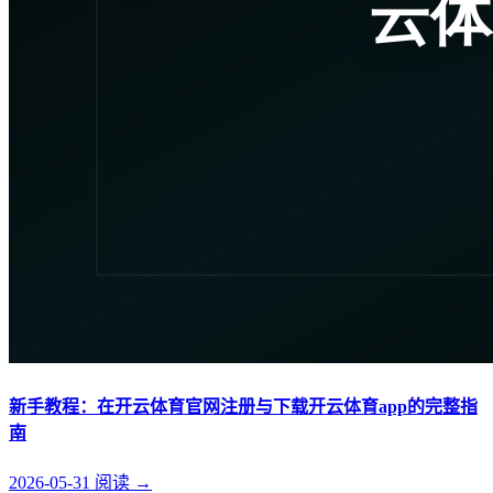
新手教程：在开云体育官网注册与下载开云体育app的完整指
南
2026-05-31
阅读
→