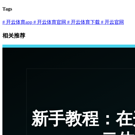
Tags
# 开云体育app
# 开云体育官网
# 开云体育下载
# 开云官网
相关推荐