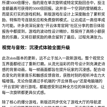
所谓5000倍爆分，指的是在单次旋转或特定奖励回合中，投注
金额最高可获得的5000倍回报。这并非一个空洞的营销概念，
而是实打实的游戏机制。新版游戏在设计上深度融合了累积奖
励、特殊符号连锁反应和免费旋转模式，让达成这一高倍率成
为可能。许多资深玩家在“开云体育官网”社区分享的首日体验
报告中都提到，游戏的波动性设计精妙，既保持了高频小额获
胜的乐趣，又将巨额奖励的悬念留到了最后，过程充满张力。
视觉与音效：沉浸式体验全面升级
此次slots版本的更新，远不止于加入一款新游戏。整个视觉交
互界面都经过了重新打磨。从流光溢彩的符号设计到充满史诗
感的背景动画，每一帧画面都旨在提升玩家的沉浸感。配合动
态变化的背景音乐和触感反馈音效，获胜时刻的视听冲击力大
幅增强。无论你是通过手机端的“开云体育app”还是电脑端的
“开云官网”进行游戏，都能感受到这种全方位的体验优化，让
每一次旋转都更具仪式感。
除了核心的爆分游戏，新版还同步优化了游戏大厅的导航逻