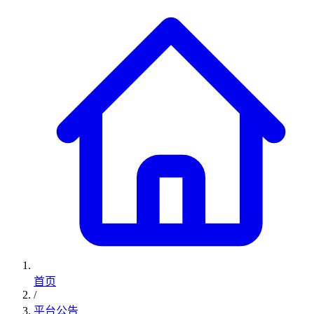
首页
/
平台公告