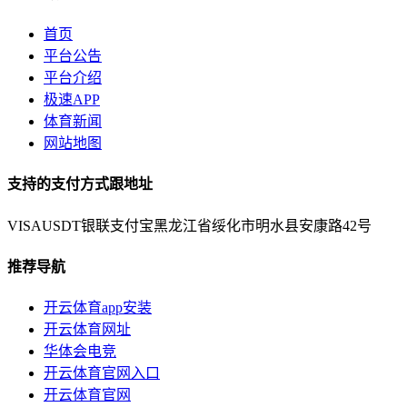
首页
平台公告
平台介绍
极速APP
体育新闻
网站地图
支持的支付方式跟地址
VISA
USDT
银联
支付宝
黑龙江省绥化市明水县安康路42号
推荐导航
开云体育app安装
开云体育网址
华体会电竞
开云体育官网入口
开云体育官网