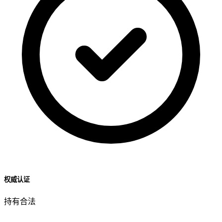
权威认证
持有合法