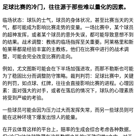
足球比赛的冷门，往往源于那些难以量化的因素。
临场状态：球队的士气，球员的身体状况，甚至比赛当天的天
气，都可能成为影响比赛走势的变量。一场比赛中，某个球员
的超神发挥，或者某个球员的意外失误，都可能导致意想不到
的结果。战术调整：教练的临场指挥至关重要。阿莱格里和斯
帕莱蒂都是经验丰富的主教练，他们在比赛中进行的战术调
整，可能会完全改变比赛的走向。
例如，尤文图斯可能会在下半场加强进攻，而那不勒斯也可能
为了稳固比分而调整防守策略。裁判判罚：足球比赛中，关键
的判罚，如点球、红牌，往往会直接影响比赛的进程。心理因
素：面对强大的对手，或者在落后的情况下，球队的心理素质
将受到严峻的考验。
一些球员可能会因为压力过大而发挥失常，而另一些球员则可
能在这种环境下爆发出惊人的能量。
在开云体育这样的平台上，赔率的生成会综合考虑各种数据，