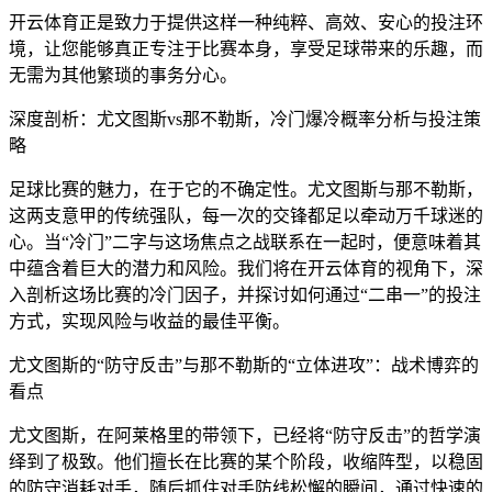
开云体育正是致力于提供这样一种纯粹、高效、安心的投注环
境，让您能够真正专注于比赛本身，享受足球带来的乐趣，而
无需为其他繁琐的事务分心。
深度剖析：尤文图斯vs那不勒斯，冷门爆冷概率分析与投注策
略
足球比赛的魅力，在于它的不确定性。尤文图斯与那不勒斯，
这两支意甲的传统强队，每一次的交锋都足以牵动万千球迷的
心。当“冷门”二字与这场焦点之战联系在一起时，便意味着其
中蕴含着巨大的潜力和风险。我们将在开云体育的视角下，深
入剖析这场比赛的冷门因子，并探讨如何通过“二串一”的投注
方式，实现风险与收益的最佳平衡。
尤文图斯的“防守反击”与那不勒斯的“立体进攻”：战术博弈的
看点
尤文图斯，在阿莱格里的带领下，已经将“防守反击”的哲学演
绎到了极致。他们擅长在比赛的某个阶段，收缩阵型，以稳固
的防守消耗对手，随后抓住对手防线松懈的瞬间，通过快速的