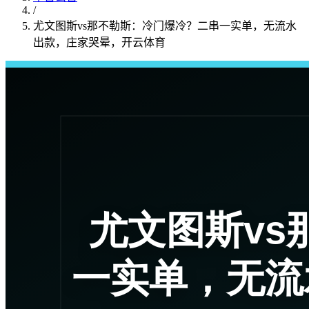
/
尤文图斯vs那不勒斯：冷门爆冷？二串一实单，无流水
出款，庄家哭晕，开云体育