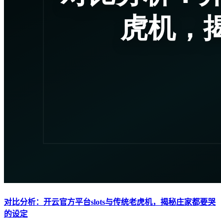
对比分析：开云官方平台slots与传统老虎机，揭秘庄家都要哭
的设定