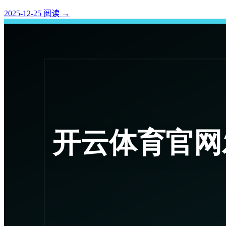
2025-12-25
阅读
→