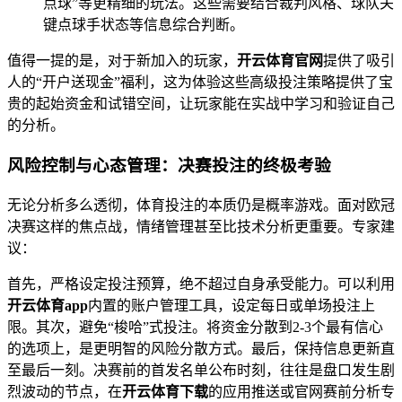
点球”等更精细的玩法。这些需要结合裁判风格、球队关
键点球手状态等信息综合判断。
值得一提的是，对于新加入的玩家，
开云体育官网
提供了吸引
人的“开户送现金”福利，这为体验这些高级投注策略提供了宝
贵的起始资金和试错空间，让玩家能在实战中学习和验证自己
的分析。
风险控制与心态管理：决赛投注的终极考验
无论分析多么透彻，体育投注的本质仍是概率游戏。面对欧冠
决赛这样的焦点战，情绪管理甚至比技术分析更重要。专家建
议：
首先，严格设定投注预算，绝不超过自身承受能力。可以利用
开云体育app
内置的账户管理工具，设定每日或单场投注上
限。其次，避免“梭哈”式投注。将资金分散到2-3个最有信心
的选项上，是更明智的风险分散方式。最后，保持信息更新直
至最后一刻。决赛前的首发名单公布时刻，往往是盘口发生剧
烈波动的节点，在
开云体育下载
的应用推送或官网赛前分析专