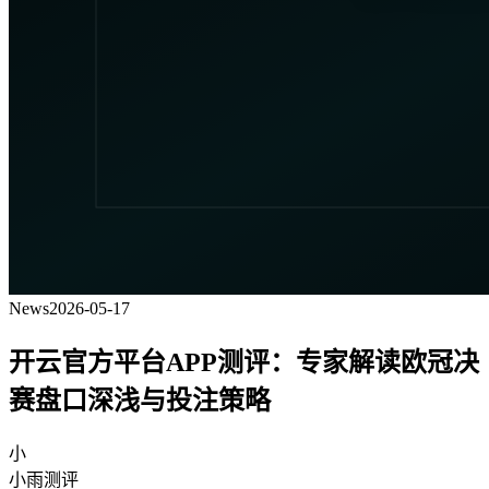
News
2026-05-17
开云官方平台APP测评：专家解读欧冠决
赛盘口深浅与投注策略
小
小雨测评