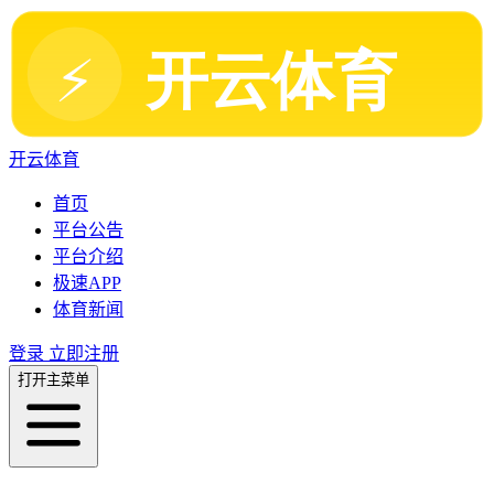
开云体育
首页
平台公告
平台介绍
极速APP
体育新闻
登录
立即注册
打开主菜单