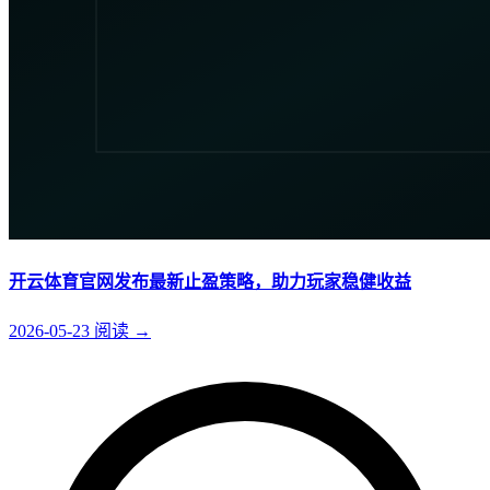
开云体育官网发布最新止盈策略，助力玩家稳健收益
2026-05-23
阅读
→