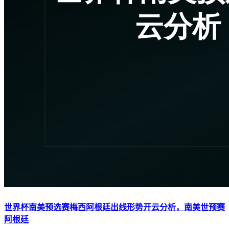
世界杯南美预选赛梅西阿根廷出线形势开云分析，南美世预赛
阿根廷