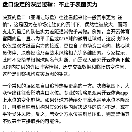
盘口设定的深层逻辑：不止于表面实力
决赛的盘口（亚洲让球盘）往往看起来比一般赛事更为“谨
慎”，这是因为在单场定胜负的赛制下，偶然性被放大，而两
支走到最后的队伍实力差距通常微乎其微。例如，当
开云体育
官网
的盘口显示为平手盘或0/0.5球的微弱让球时，这反映的不
仅仅是双方纸面实力的接近，更包含了市场资金流向、核心球
员伤停、决赛经验乃至战术风格相克等多维因素。专家提示，
此时不应简单根据球队名气判断，而需深入研究
开云体育下载
APP内提供的详细阵容情报、历史交锋数据和临场伤变信息，
这些是洞察机构真实意图的钥匙。
一个常见的误区是盲目追捧热度更高的一方。决赛氛围下，大
众情绪往往会影响盘口水位。专业的策略是观察
开云体育app
上水位的变化趋势。如果让球方持续处于高水甚至水位不降反
升，可能意味着机构对其90分钟内解决战斗的信心不足，或在
平衡受注风险。反之，若受让方水位被刻意压低，则需警惕其
不败甚至直接取胜的可能性。