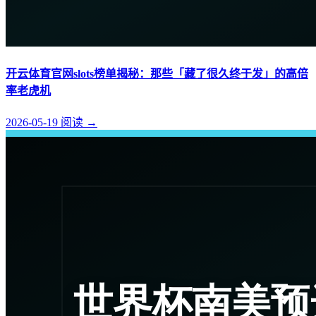
开云体育官网slots榜单揭秘：那些「藏了很久终于发」的高倍
率老虎机
2026-05-19
阅读
→