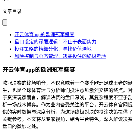
文章目录
开云体育app的欧洲冠军盛宴
盘口设定的深层逻辑：不止于表面实力
投注策略的精细分化：寻找价值洼地
风险控制与心态管理：决赛投注的终极考验
开云体育app的欧洲冠军盛宴
欧冠决赛的终场哨音，不仅意味着一个赛季欧洲足球王者的诞
生，也是全球体育迷与分析师们投注意见激烈交锋的终点。对
于资深玩家而言，解读决赛的盘口深浅，其复杂程度不亚于剖
析一场战术博弈。作为业内备受关注的平台，开云体育官网提
供的实时数据与深度分析，为这场终极对决的投注决策提供了
关键参考。本文将从专家视角，结合平台特色，深入解读决赛
盘口的微妙之处。