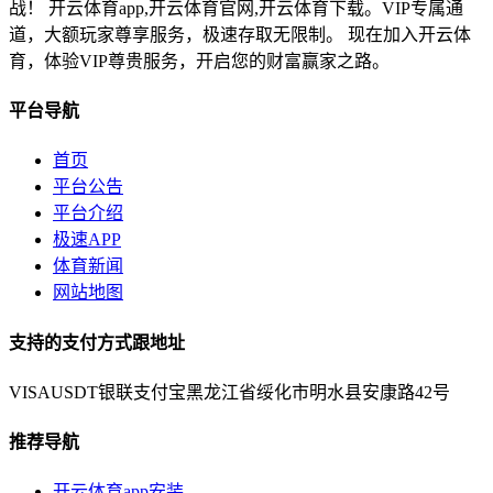
战！ 开云体育app,开云体育官网,开云体育下载。VIP专属通
道，大额玩家尊享服务，极速存取无限制。 现在加入开云体
育，体验VIP尊贵服务，开启您的财富赢家之路。
平台导航
首页
平台公告
平台介绍
极速APP
体育新闻
网站地图
支持的支付方式跟地址
VISA
USDT
银联
支付宝
黑龙江省绥化市明水县安康路42号
推荐导航
开云体育app安装