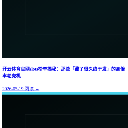
开云体育官网slots榜单揭秘：那些「藏了很久终于发」的高倍
率老虎机
2026-05-19
阅读
→