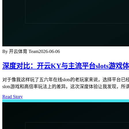
By 开云体育 Team
2026-06-06
深度对比：开云KY与主流平台slots游
对于像我这样玩了五六年在线slots的老玩家来说，选择平台
slots游戏和高倍率玩法上的差异。这次深度体验让我发现，
Read Story